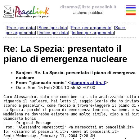
disarmo@liste.peacelink.it
archivio pubblico
[
Prec. per data
] [
Succ. per data
] [
Prec. per argomento
] [
Succ.
Elenco delle liste
per argomento
] [
Indice per data
] [
Indice per argomento
]
disarmo@liste.peacelink.it
Re: La Spezia: presentato il
piano di emergenza nucleare
Iscrizione / Cancellazione
Policy delle liste di PeaceLink
Subject
:
Re: La Spezia: presentato il piano di emergenza
nucleare
From
:
"giancarlo nonis" <
gianonis at tin.it
>
Informativa sulla privacy
Date: Sun, 15 Feb 2004 10:55:53 +0100
Caro Alessandro, dato che come ben sai, sto analizzando tutto q
Richieste di rimozione
riguarda il nucleare, hai letto il saggio Scorie che ho inviato
scorso a peacelink, come faccio a trovare/leggere il piano di e
La Spezia, perchè il piano di eemergenza teorico, va bene, e sa
Maddalena ne dovrebbe esistere uno molto simile, ciao a si biri
Giancarlo Nonis

----- Original Message -----

From: "Alessandro Marescotti" <a.marescotti at peacelink.it>

To: <disarmo at peacelink.it>; <news at peacelink.it>

Sent: Wednesday, February 11, 2004 7:28 AM
