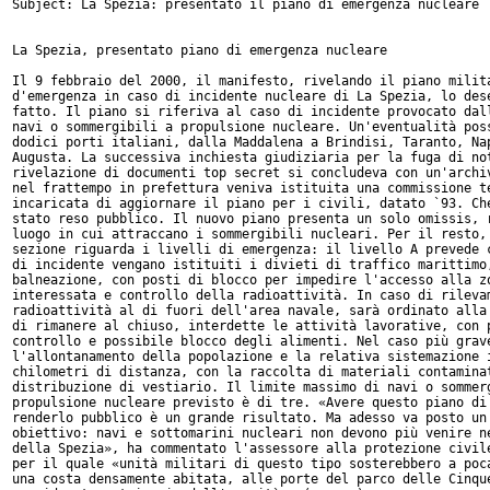
Subject: La Spezia: presentato il piano di emergenza nucleare

La Spezia, presentato piano di emergenza nucleare

Il 9 febbraio del 2000, il manifesto, rivelando il piano milita
d'emergenza in caso di incidente nucleare di La Spezia, lo dese
fatto. Il piano si riferiva al caso di incidente provocato dall
navi o sommergibili a propulsione nucleare. Un'eventualità poss
dodici porti italiani, dalla Maddalena a Brindisi, Taranto, Nap
Augusta. La successiva inchiesta giudiziaria per la fuga di not
rivelazione di documenti top secret si concludeva con un'archiv
nel frattempo in prefettura veniva istituita una commissione te
incaricata di aggiornare il piano per i civili, datato `93. Che
stato reso pubblico. Il nuovo piano presenta un solo omissis, r
luogo in cui attraccano i sommergibili nucleari. Per il resto, 
sezione riguarda i livelli di emergenza: il livello A prevede c
di incidente vengano istituiti i divieti di traffico marittimo,
balneazione, con posti di blocco per impedire l'accesso alla zo
interessata e controllo della radioattività. In caso di rilevam
radioattività al di fuori dell'area navale, sarà ordinato alla 
di rimanere al chiuso, interdette le attività lavorative, con p
controllo e possibile blocco degli alimenti. Nel caso più grave
l'allontanamento della popolazione e la relativa sistemazione i
chilometri di distanza, con la raccolta di materiali contaminat
distribuzione di vestiario. Il limite massimo di navi o sommerg
propulsione nucleare previsto è di tre. «Avere questo piano di 
renderlo pubblico è un grande risultato. Ma adesso va posto un 
obiettivo: navi e sottomarini nucleari non devono più venire ne
della Spezia», ha commentato l'assessore alla protezione civile
per il quale «unità militari di questo tipo sosterebbero a poca
una costa densamente abitata, alle porte del parco delle Cinque