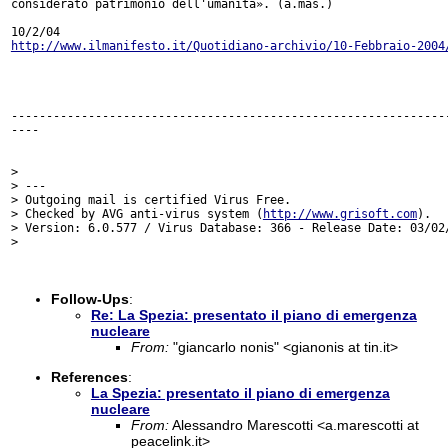
considerato patrimonio dell'umanità». (a.mas.)

http://www.ilmanifesto.it/Quotidiano-archivio/10-Febbraio-2004
---------------------------------------------------------------
----

>

> ---

> Outgoing mail is certified Virus Free.

> Checked by AVG anti-virus system (
http://www.grisoft.com
).

> Version: 6.0.577 / Virus Database: 366 - Release Date: 03/02/
>

Follow-Ups
:
Re: La Spezia: presentato il piano di emergenza
nucleare
From:
"giancarlo nonis" <gianonis at tin.it>
References
:
La Spezia: presentato il piano di emergenza
nucleare
From:
Alessandro Marescotti <a.marescotti at
peacelink.it>