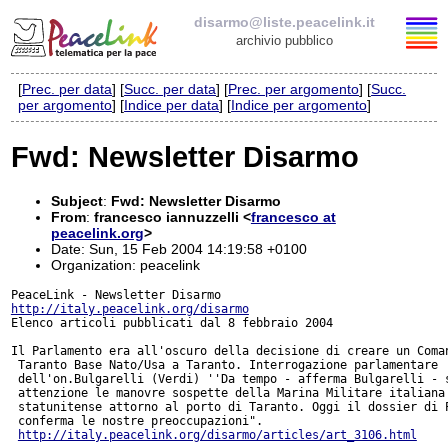
disarmo@liste.peacelink.it
archivio pubblico
[
Prec. per data
] [
Succ. per data
] [
Prec. per argomento
] [
Succ.
Elenco delle liste
per argomento
] [
Indice per data
] [
Indice per argomento
]
disarmo@liste.peacelink.it
Fwd: Newsletter Disarmo
Iscrizione / Cancellazione
Subject
:
Fwd: Newsletter Disarmo
From
:
francesco iannuzzelli <
francesco at
Policy delle liste di PeaceLink
peacelink.org
>
Date: Sun, 15 Feb 2004 14:19:58 +0100
Organization: peacelink
Informativa sulla privacy
http://italy.peacelink.org/disarmo
Elenco articoli pubblicati dal 8 febbraio 2004

Richieste di rimozione
Il Parlamento era all'oscuro della decisione di creare un Coman
 Taranto Base Nato/Usa a Taranto. Interrogazione parlamentare

 dell'on.Bulgarelli (Verdi) ''Da tempo - afferma Bulgarelli - s
 attenzione le manovre sospette della Marina Militare italiana 
 statunitense attorno al porto di Taranto. Oggi il dossier di P
 conferma le nostre preoccupazioni".

http://italy.peacelink.org/disarmo/articles/art_3106.html