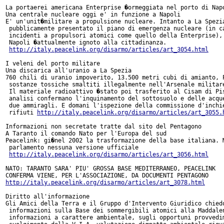
La portaerei americana Enterprise �ormeggiata nel porto di Napo
Una centrale nucleare oggi e' in funzione a Napoli

E' un'unit�militare a propulsione nucleare. Intanto a La Spezia
 pubblicamente presentato il piano di emergenza nucleare (in ca
 incidenti a propulsori atomici come quello della Enterprise), 
 Napoli �attualmente ignoto alla cittadinanza.

http://italy.peacelink.org/disarmo/articles/art_3054.html
I veleni del porto militare

Una discarica all'uranio a La Spezia

760 chili di uranio impoverito, 13.500 metri cubi di amianto, P
 sostanze tossiche smaltiti illegalmente nell'Arsenale militare
 Il materiale radioattivo �stato poi trasferito al Cisam di Pis
 analisi confermano l'inquinamento del sottosuolo e delle acque
 due ammiragli. E domani l'ispezione della commissione d'inchie
 rifiuti 
http://italy.peacelink.org/disarmo/articles/art_3055.
Informazioni non secretate tratte dal sito del Pentagono

A Taranto il comando Nato per l'Europa del sud

Peacelink: gi�nel 2002 la trasformazione della base italiana. M
 parlamento nessuna versione ufficiale

http://italy.peacelink.org/disarmo/articles/art_3056.html
NATO: TARANTO SARA' PIU' GROSSA BASE MEDITERRANEO, PEACELINK

http://italy.peacelink.org/disarmo/articles/art_3078.html
Diritto all'informazione

Gli Amici della Terra e il Gruppo d'Intervento Giuridico chiedo
 informazioni sulla Base dei sommergibili atomici alla Maddalen
 informazioni a carattere ambientale, sugli opportuni provvedim