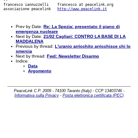
-- 

francesco iannuzzelli    francesco at peacelink.org

associazione peacelink   
http://www.peacelink.it
Prev by Date:
Re: La Spezia: presentato il piano di
emergenza nucleare
Next by Date:
21/02 Cagliari: CONTRO LA BASE DI LA
MADDALENA
Previous by thread:
L'uranio arricchito arricchisce chi lo
smercia
Next by thread:
Fwd: Newsletter Disarmo
Indice:
Data
Argomento
PeaceLink C.P. 2009 - 74100 Taranto (Italy) - CCP 13403746 -
Informativa sulla Privacy
-
Posta elettronica certificata (PEC)