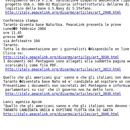
 svolgimento della V.I.A. valutazione dimpatto ambientale rigua
 progetto USA n. 080-02 Migliorie infrastrutturali dellarea di 
 logistico della base U.S.Navy di S.Stefano.

http://italy.peacelink.org/disarmo/articles/art_2948.html
Conferenza stampa

Taranto diventa base Nato/Usa. PeaceLink presenta le prove

Luned�9 febbraio 2004

ore 11,45

presso WWF

via Anfiteatro 104

Taranto.

Tutta la documentazione per i giornalisti �disponibile on line 
http://italy.peacelink.org/disarmo/articles/art_3030.html
I documenti del Pentagono sono allegati alla suddetta pagina we
 scaricabili come file PDF.

http://italy.peacelink.org/disarmo/articles/art_3013.html
Quello che gli americani gia' sanno e che gli italiani non devo
Taranto �diventata base Nato ed e' candidata ad ospitare un com
Presentiamo i documenti non secretati del Pentagono e informiam
 parlamentari su cio' che il governo non ha detto loro.

http://italy.peacelink.org/disarmo/articles/art_3030.html
Lanci agenzia Apcom

"Quello che gli americani sanno e che gli italiani non devono s
http://italy.peacelink.org/disarmo/articles/art_3040.html