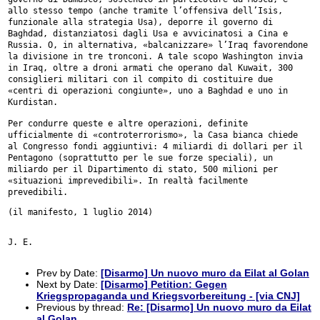
allo stesso tempo (anche
tramite l’offensiva dell’Isis,
funzionale alla strategia Usa), deporre
il governo di
Baghdad, distanziatosi dagli Usa e avvicinatosi a Cina e
Russia. O, in alternativa, «balcanizzare» l’Iraq favorendone
la
divisione in tre tronconi.
A tale scopo Washington invia
in Iraq, oltre a droni armati che operano
dal Kuwait, 300
consiglieri militari con il compito di costituire due
«centri di operazioni congiunte», uno a Baghdad e uno in
Kurdistan.
Per condurre queste e altre operazioni, definite
ufficialmente di
«controterrorismo», la Casa bianca chiede
al Congresso fondi aggiuntivi:
4 miliardi di dollari per il
Pentagono (soprattutto per le sue forze
speciali), un
miliardo per il Dipartimento di stato, 500 milioni per
«situazioni imprevedibili». In realtà facilmente
prevedibili.
(il manifesto, 1 luglio 2014)

J. E.

Prev by Date:
[Disarmo] Un nuovo muro da Eilat al Golan
Next by Date:
[Disarmo] Petition: Gegen
Kriegspropaganda und Kriegsvorbereitung - [via CNJ]
Previous by thread:
Re: [Disarmo] Un nuovo muro da Eilat
al Golan