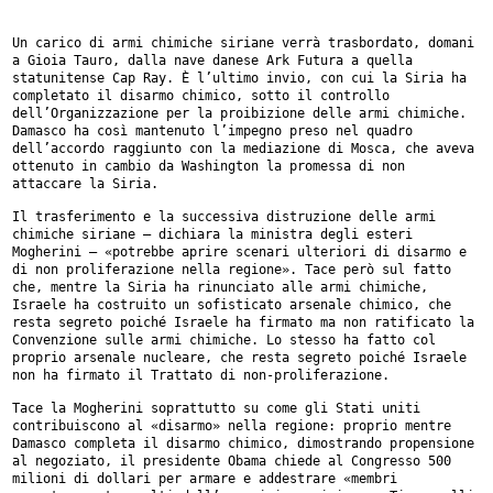
Un carico di armi chimiche siriane verrà trasbordato, domani
a Gioia
Tauro, dalla nave danese Ark Futura a quella
statunitense Cap Ray.
È l’ultimo invio, con cui la Siria ha
completato il disarmo chimico,
sotto il controllo
dell’Organizzazione per la proibizione delle armi
chimiche.
Damasco ha così mantenuto l’impegno preso nel quadro
dell’accordo
raggiunto con la mediazione di Mosca, che aveva
ottenuto in cambio da
Washington la promessa di non
attaccare la Siria.
Il trasferimento e la successiva distruzione delle armi
chimiche siriane
– dichiara la ministra degli esteri
Mogherini – «potrebbe aprire scenari
ulteriori di disarmo e
di non proliferazione nella regione». Tace però
sul fatto
che, mentre la Siria ha rinunciato alle armi chimiche,
Israele
ha costruito un sofisticato arsenale chimico, che
resta segreto poiché
Israele ha firmato ma non ratificato la
Convenzione sulle armi chimiche.
Lo stesso ha fatto col
proprio arsenale nucleare, che resta segreto
poiché Israele
non ha firmato il Trattato di non-proliferazione.
Tace la Mogherini soprattutto su come gli Stati uniti
contribuiscono al
«disarmo» nella regione: proprio mentre
Damasco completa il disarmo
chimico, dimostrando propensione
al negoziato, il presidente Obama
chiede al Congresso 500
milioni di dollari per armare e addestrare
«membri