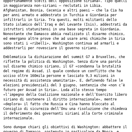
opportunamente scelti dell’opposizione siriana». Tipo quelli
in
maggioranza non-siriani – reclutati in Libia,
Afghanistan, Bosnia,
Cecenia e altri paesi – che la Cia ha
per anni armato e addestrato in
Turchia e Giordania per
infiltrarli in Siria. Tra questi, molti
militanti dello
Stato islamico dell’Iraq e del Levante (Isis),
addestrati da
istruttori statunitensi in una base segreta in Giordania.
Nonostante che Damasco abbia realizzato il disarmo chimico,
ed emergano
altre prove che ad usare armi chimiche in Siria
sono stati i «ribelli»,
Washington continua ad armarli e
addestrarli per rovesciare il governo
siriano.
Emblematica la dichiarazione del summit G7 a Bruxelles, che
riflette la
politica di Washington. Senza dire una parola
sul disarmo chimico
siriano, il G7 «condanna la brutalità
del regime di Assad, il quale
conduce un conflitto che ha
ucciso oltre 160mila persone e lasciato 9,3
milioni in
necessità di assistenza umanitaria». E, definendo false le
elezioni presidenziali del 3 giugno, sentenzia che «non c’è
futuro per
Assad in Siria». Loda allo stesso tempo
«l’impegno della Coalizione
nazionale e dell’Esercito libero
siriano di sostenere il diritto
internazionale», mentre
«deplora» il fatto che Russia e Cina hanno
bloccato al
Consiglio di sicurezza dell’Onu una risoluzione che chiedeva
il deferimento dei governanti siriani alla Corte criminale
internazionale.
Sono dunque chiari gli obiettivi di Washington: abbattere il
governo di
Damasco, sostenuto in particolare da Mosca, e