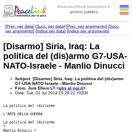
disarmo@liste.peacelink.it
archivio pubblico
[
Prec. per data
] [
Succ. per data
] [
Prec. per argomento
] [
Succ.
Elenco delle liste
per argomento
] [
Indice per data
] [
Indice per argomento
]
disarmo@liste.peacelink.it
[Disarmo] Siria, Iraq: La
politica del (dis)armo G7-USA-
Iscrizione / Cancellazione
NATO-Israele - Manlio Dinucci
Policy delle liste di PeaceLink
Subject
:
[Disarmo] Siria, Iraq: La politica del (dis)armo
Informativa sulla privacy
G7-USA-NATO-Israele - Manlio Dinucci
From
:
Jure Ellero LT <
glry at ngi.it
>
Date: Tue, 01 Jul 2014 19:28:21 +0200
Richieste di rimozione
La politica del (dis)armo

L’ARTE DELLA GUERRA

La politica del (dis)armo

*

Manlio Dinucci *
