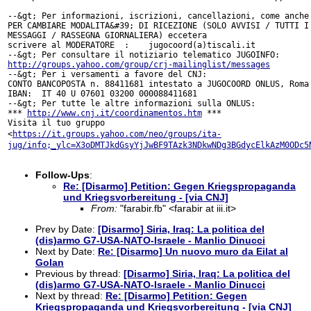
--&gt; Per informazioni, iscrizioni, cancellazioni, come anche

PER CAMBIARE MODALITA&#39; DI RICEZIONE (SOLO AVVISI / TUTTI I

MESSAGGI / RASSEGNA GIORNALIERA) eccetera

scrivere al MODERATORE  :    jugocoord(a)tiscali.it

http://groups.yahoo.com/group/crj-mailinglist/messages
--&gt; Per i versamenti a favore del CNJ:

CONTO BANCOPOSTA n. 88411681 intestato a JUGOCOORD ONLUS, Roma

IBAN:  IT 40 U 07601 03200 000088411681

--&gt; Per tutte le altre informazioni sulla ONLUS:

*** 
http://www.cnj.it/coordinamentos.htm
 ***

<
https://it.groups.yahoo.com/neo/groups/ita-
jug/info;_ylc=X3oDMTJkdGsyYjJwBF9TAzk3NDkwNDg3BGdycElkAzM0ODc5
Follow-Ups
:
Re: [Disarmo] Petition: Gegen Kriegspropaganda
und Kriegsvorbereitung - [via CNJ]
From:
"farabir.fb" <farabir at iii.it>
Prev by Date:
[Disarmo] Siria, Iraq: La politica del
(dis)armo G7-USA-NATO-Israele - Manlio Dinucci
Next by Date:
Re: [Disarmo] Un nuovo muro da Eilat al
Golan
Previous by thread:
[Disarmo] Siria, Iraq: La politica del
(dis)armo G7-USA-NATO-Israele - Manlio Dinucci
Next by thread:
Re: [Disarmo] Petition: Gegen
Kriegspropaganda und Kriegsvorbereitung - [via CNJ]