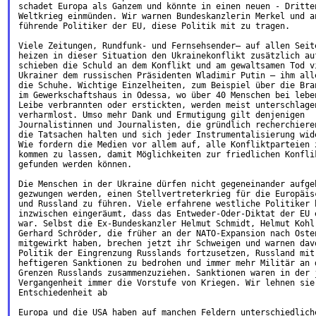
schadet Europa als Ganzem und könnte in einen neuen - Dritten
Weltkrieg einmünden. Wir warnen Bundeskanzlerin Merkel und an
führende Politiker der EU, diese Politik mit zu tragen.

Viele Zeitungen, Rundfunk- und Fernsehsender– auf allen Seite
heizen in dieser Situation den Ukrainekonflikt zusätzlich auf
schieben die Schuld an dem Konflikt und am gewaltsamen Tod vi
Ukrainer dem russischen Präsidenten Wladimir Putin – ihm alle
die Schuhe. Wichtige Einzelheiten, zum Beispiel über die Bran
im Gewerkschaftshaus in Odessa, wo über 40 Menschen bei leben
Leibe verbrannten oder erstickten, werden meist unterschlagen
verharmlost. Umso mehr Dank und Ermutigung gilt denjenigen

Journalistinnen und Journalisten, die gründlich recherchieren
die Tatsachen halten und sich jeder Instrumentalisierung wide
Wie fordern die Medien vor allem auf, alle Konfliktparteien z
kommen zu lassen, damit Möglichkeiten zur friedlichen Konflik
gefunden werden können.

Die Menschen in der Ukraine dürfen nicht gegeneinander aufgeh
gezwungen werden, einen Stellvertreterkrieg für die Europäisc
und Russland zu führen. Viele erfahrene westliche Politiker h
inzwischen eingeräumt, dass das Entweder-Oder-Diktat der EU e
war. Selbst die Ex-Bundeskanzler Helmut Schmidt, Helmut Kohl 
Gerhard Schröder, die früher an der NATO-Expansion nach Osten
mitgewirkt haben, brechen jetzt ihr Schweigen und warnen davo
Politik der Eingrenzung Russlands fortzusetzen, Russland mit 
heftigeren Sanktionen zu bedrohen und immer mehr Militär an d
Grenzen Russlands zusammenzuziehen. Sanktionen waren in der j
Vergangenheit immer die Vorstufe von Kriegen. Wir lehnen sie 
Entschiedenheit ab

Europa und die USA haben auf manchen Feldern unterschiedliche