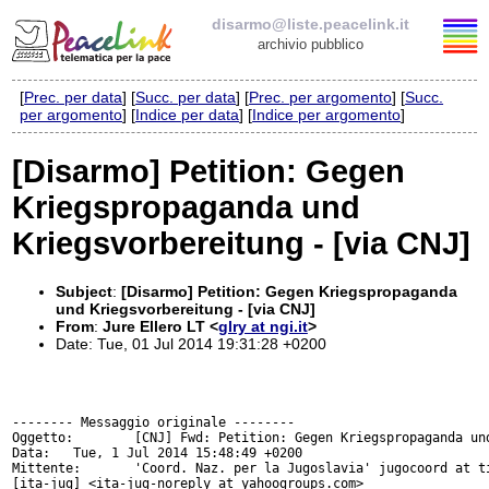
disarmo@liste.peacelink.it
archivio pubblico
[
Prec. per data
] [
Succ. per data
] [
Prec. per argomento
] [
Succ.
Elenco delle liste
per argomento
] [
Indice per data
] [
Indice per argomento
]
disarmo@liste.peacelink.it
[Disarmo] Petition: Gegen
Kriegspropaganda und
Iscrizione / Cancellazione
Kriegsvorbereitung - [via CNJ]
Policy delle liste di PeaceLink
Subject
:
[Disarmo] Petition: Gegen Kriegspropaganda
Informativa sulla privacy
und Kriegsvorbereitung - [via CNJ]
From
:
Jure Ellero LT <
glry at ngi.it
>
Date: Tue, 01 Jul 2014 19:31:28 +0200
Richieste di rimozione
-------- Messaggio originale --------

Oggetto: 	[CNJ] Fwd: Petition: Gegen Kriegspropaganda und Kriegsvorbereitung

Data: 	Tue, 1 Jul 2014 15:48:49 +0200

Mittente: 	'Coord. Naz. per la Jugoslavia' jugocoord at tiscali.it

[ita-jug] <ita-jug-noreply at yahoogroups.com>
