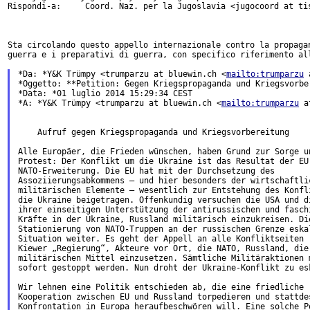
Rispondi-a: 	Coord. Naz. per la Jugoslavia <jugocoord at tiscali.it>

Sta circolando questo appello internazionale contro la propagan
guerra e i preparativi di guerra, con specifico riferimento all
*Da: *Y&K Trümpy <trumparzu at bluewin.ch <
mailto:trumparzu
 
*Oggetto: **Petition: Gegen Kriegspropaganda und Kriegsvorber
*Data: *01 luglio 2014 15:29:34 CEST

*A: *Y&K Trümpy <trumparzu at bluewin.ch <
mailto:trumparzu
 a
    Aufruf gegen Kriegspropaganda und Kriegsvorbereitung

Alle Europäer, die Frieden wünschen, haben Grund zur Sorge un
Protest: Der Konflikt um die Ukraine ist das Resultat der EU-
NATO-Erweiterung. Die EU hat mit der Durchsetzung des

Assoziierungsabkommens – und hier besonders der wirtschaftlic
militärischen Elemente – wesentlich zur Entstehung des Konfli
die Ukraine beigetragen. Offenkundig versuchen die USA und di
ihrer einseitigen Unterstützung der antirussischen und faschi
Kräfte in der Ukraine, Russland militärisch einzukreisen. Die
Stationierung von NATO-Truppen an der russischen Grenze eskal
Situation weiter. Es geht der Appell an alle Konfliktseiten (
Kiewer „Regierung“, Akteure vor Ort, die NATO, Russland, die 
militärischen Mittel einzusetzen. Sämtliche Militäraktionen m
sofort gestoppt werden. Nun droht der Ukraine-Konflikt zu esk
Wir lehnen eine Politik entschieden ab, die eine friedliche

Kooperation zwischen EU und Russland torpedieren und stattdes
Konfrontation in Europa heraufbeschwören will. Eine solche Po