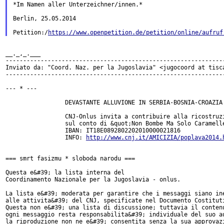
*Im Namen aller Unterzeichner/innen.*

Berlin, 25.05.2014

Petition:/
https://www.openpetition.de/petition/online/aufruf
__._,_.___

---------------------------------------------------------------
Inviato da: "Coord. Naz. per la Jugoslavia" <jugocoord at tisca
---------------------------------------------------------------
--- * ---

                 DEVASTANTE ALLUVIONE IN SERBIA-BOSNIA-CROAZIA

                 CNJ-Onlus invita a contribuire alla ricostruzi
                 sul conto di &quot;Non Bombe Ma Solo Caramelle
                 IBAN: IT18E0892802202010000021816

                 INFO: 
http://www.cnj.it/AMICIZIA/poplava2014.
=== smrt fasizmu * sloboda narodu ===

Questa e&#39; la lista interna del

Coordinamento Nazionale per la Jugoslavia - onlus.

La lista e&#39; moderata per garantire che i messaggi siano ine
alle attivita&#39; del CNJ, specificate nel Documento Costituti
Questa non e&#39; una lista di discussione; tuttavia il contenu
ogni messaggio resta responsabilita&#39; individuale del suo au
la riproduzione non ne e&#39; consentita senza la sua approvazi