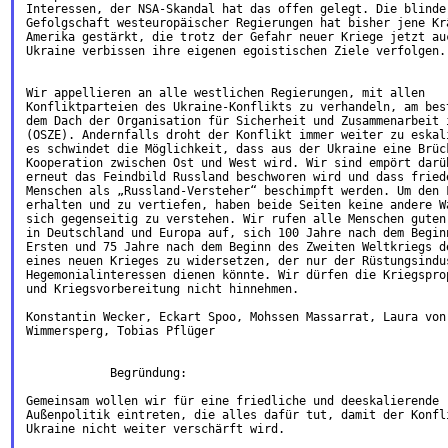
Interessen, der NSA-Skandal hat das offen gelegt. Die blinde

Gefolgschaft westeuropäischer Regierungen hat bisher jene Krä
Amerika gestärkt, die trotz der Gefahr neuer Kriege jetzt auc
Ukraine verbissen ihre eigenen egoistischen Ziele verfolgen.

Wir appellieren an alle westlichen Regierungen, mit allen

Konfliktparteien des Ukraine-Konflikts zu verhandeln, am best
dem Dach der Organisation für Sicherheit und Zusammenarbeit i
(OSZE). Andernfalls droht der Konflikt immer weiter zu eskali
es schwindet die Möglichkeit, dass aus der Ukraine eine Brück
Kooperation zwischen Ost und West wird. Wir sind empört darüb
erneut das Feindbild Russland beschworen wird und dass friede
Menschen als „Russland-Versteher“ beschimpft werden. Um den F
erhalten und zu vertiefen, haben beide Seiten keine andere Wa
sich gegenseitig zu verstehen. Wir rufen alle Menschen guten 
in Deutschland und Europa auf, sich 100 Jahre nach dem Beginn
Ersten und 75 Jahre nach dem Beginn des Zweiten Weltkriegs de
eines neuen Krieges zu widersetzen, der nur der Rüstungsindus
Hegemonialinteressen dienen könnte. Wir dürfen die Kriegsprop
und Kriegsvorbereitung nicht hinnehmen.

Konstantin Wecker, Eckart Spoo, Mohssen Massarrat, Laura von

Wimmersperg, Tobias Pflüger

            Begründung:

Gemeinsam wollen wir für eine friedliche und deeskalierende

Außenpolitik eintreten, die alles dafür tut, damit der Konfli
Ukraine nicht weiter verschärft wird.
