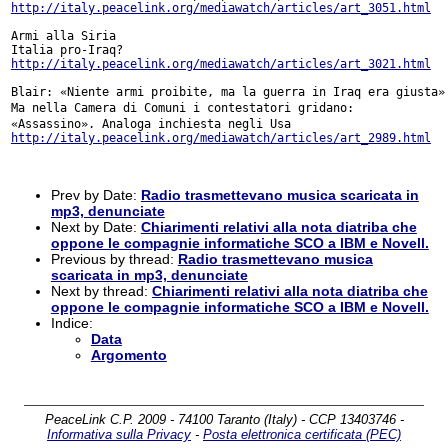
http://italy.peacelink.org/mediawatch/articles/art_3051.html
Armi alla Siria

http://italy.peacelink.org/mediawatch/articles/art_3021.html
Ma nella Camera di Comuni i contestatori gridano:
«Assassino». Analoga
inchiesta negli Usa
http://italy.peacelink.org/mediawatch/articles/art_2989.html
Prev by Date:
Radio trasmettevano musica scaricata in
mp3, denunciate
Next by Date:
Chiarimenti relativi alla nota diatriba che
oppone le compagnie informatiche SCO a IBM e Novell.
Previous by thread:
Radio trasmettevano musica
scaricata in mp3, denunciate
Next by thread:
Chiarimenti relativi alla nota diatriba che
oppone le compagnie informatiche SCO a IBM e Novell.
Indice:
Data
Argomento
PeaceLink C.P. 2009 - 74100 Taranto (Italy) - CCP 13403746 -
Informativa sulla Privacy
-
Posta elettronica certificata (PEC)