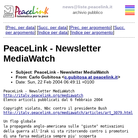
news@liste.peacelink.it
archivio pubblico
[
Prec. per data
] [
Succ. per data
] [
Prec. per argomento
] [
Succ.
Elenco delle liste
per argomento
] [
Indice per data
] [
Indice per argomento
]
news@liste.peacelink.it
PeaceLink - Newsletter
MediaWatch
Iscrizione / Cancellazione
Policy delle liste di PeaceLink
Subject
:
PeaceLink - Newsletter MediaWatch
From
:
Carlo Gubitosa <
c.gubitosa at peacelink.it
>
Date: Sun, 22 Feb 2004 06:49:11 +0100
Informativa sulla privacy
http://italy.peacelink.org/mediawatch
Richieste di rimozione
Elenco articoli pubblicati dal 6 febbraio 2004

http://italy.peacelink.org/mediawatch/articles/art_3079.html
la propaganda anglo-americana sulle "giuste" motivazioni
della guerra
all'Irak si sta ritorcendo contro i promotori
di una farsa mediatica sempre
piu' scoperta