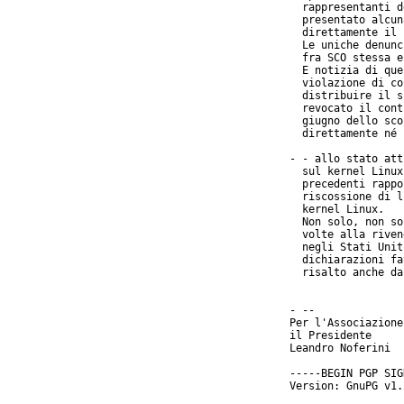
  rappresentanti d
  presentato alcun
  direttamente il 
  Le uniche denunc
  fra SCO stessa e
  E notizia di que
  violazione di co
  distribuire il s
  revocato il cont
  giugno dello sco
  direttamente né 
- - allo stato att
  sul kernel Linux
  precedenti rappo
  riscossione di l
  kernel Linux.

  Non solo, non so
  volte alla riven
  negli Stati Unit
  dichiarazioni fa
  risalto anche da
- --

Per l'Associazione
il Presidente

Leandro Noferini

-----BEGIN PGP SIG
Version: GnuPG v1.