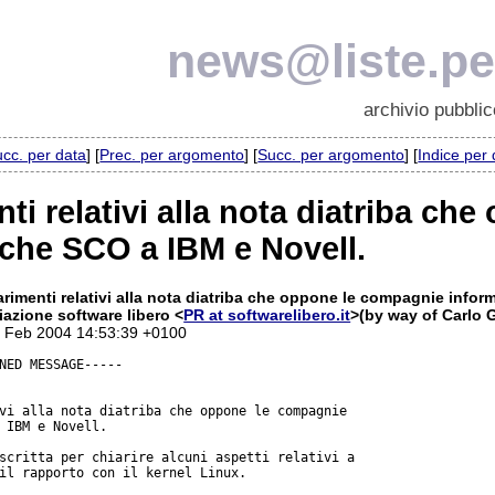
news@liste.pea
archivio pubblic
cc. per data
] [
Prec. per argomento
] [
Succ. per argomento
] [
Indice per
ti relativi alla nota diatriba c
iche SCO a IBM e Novell.
arimenti relativi alla nota diatriba che oppone le compagnie infor
azione software libero <
PR at softwarelibero.it
>(by way of Carlo 
2 Feb 2004 14:53:39 +0100
NED MESSAGE-----

vi alla nota diatriba che oppone le compagnie

 IBM e Novell.

scritta per chiarire alcuni aspetti relativi a

il rapporto con il kernel Linux.
