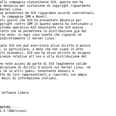
ella compagnia statunitense SCO, questa non ha

a denuncia per violazione di copyright riguardante

kernel Linux.

ie presentate da SCO riguardano accordi contrattuali

 le compagnie IBM e Novell.

sti giorni che SCO ha presentato denuncia per

pyright contro IBM in quanto questa ha continuato a

istema operativo AIX nonostante che SCO avesse

ratto che ne permetteva la distribuzione già dal

rso anno; in ogni caso niente che riguardi né

indirettamente il kernel Linux.

uale SCO non può esercitare alcun diritto d'autore

; in particolare, a meno che non siano in atto

rti economici, SCO non ha alcun diritto di esigere

icenze relative all'uso e alla distribuzione del

no note azioni da parte di SCO legalmente valide

dicazione di diritti d'autore sul kernel Linux, né

i né in altri paesi, nonostante annunci e

tte da loro rappresentanti e riportati con ampio

 mezzi di informazione italiani.

 Software Libero

NATURE-----

2.4 (GNU/Linux)
