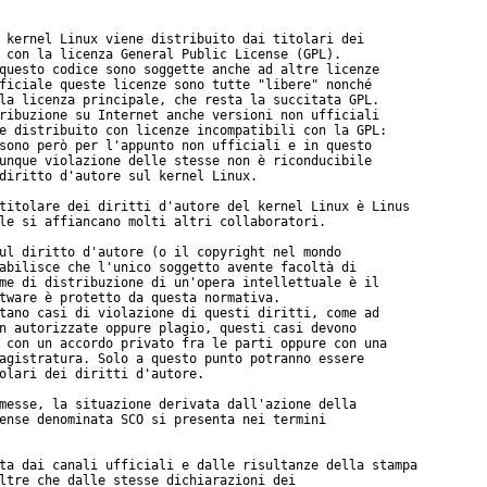
 kernel Linux viene distribuito dai titolari dei

 con la licenza General Public License (GPL).

questo codice sono soggette anche ad altre licenze

ficiale queste licenze sono tutte "libere" nonché

la licenza principale, che resta la succitata GPL.

ribuzione su Internet anche versioni non ufficiali

e distribuito con licenze incompatibili con la GPL:

sono però per l'appunto non ufficiali e in questo

unque violazione delle stesse non è riconducibile

diritto d'autore sul kernel Linux.

titolare dei diritti d'autore del kernel Linux è Linus

le si affiancano molti altri collaboratori.

ul diritto d'autore (o il copyright nel mondo

abilisce che l'unico soggetto avente facoltà di

me di distribuzione di un'opera intellettuale è il

tware è protetto da questa normativa.

tano casi di violazione di questi diritti, come ad

n autorizzate oppure plagio, questi casi devono

 con un accordo privato fra le parti oppure con una

agistratura. Solo a questo punto potranno essere

olari dei diritti d'autore.

messe, la situazione derivata dall'azione della

ense denominata SCO si presenta nei termini

ta dai canali ufficiali e dalle risultanze della stampa

ltre che dalle stesse dichiarazioni dei
