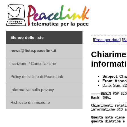
Elenco delle liste
[
Prec. per data
] [
Su
news@liste.peacelink.it
Chiarimen
informat
Iscrizione / Cancellazione
Subject
:
Chi
Policy delle liste di PeaceLink
From
:
Associ
Date: Sun, 2
Informativa sulla privacy
-----BEGIN PGP SIG
Hash: SHA1

Richieste di rimozione
Chiarimenti relati
informatiche SCO a
Questa nota viene 
questa diatriba e 