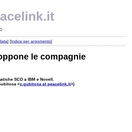
celink.it
o
 data
] [
Indice per argomento
]
he oppone le compagnie
matiche SCO a IBM e Novell.
Gubitosa <
c.gubitosa at peacelink.it
>)