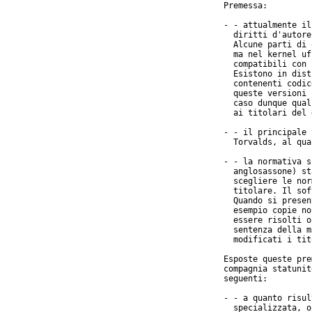
Premessa:

- - attualmente il
  diritti d'autore
  Alcune parti di 
  ma nel kernel uf
  compatibili con 
  Esistono in dist
  contenenti codic
  queste versioni 
  caso dunque qual
  ai titolari del 
- - il principale 
  Torvalds, al qua
- - la normativa s
  anglosassone) st
  scegliere le nor
  titolare. Il sof
  Quando si presen
  esempio copie no
  essere risolti o
  sentenza della m
  modificati i tit
Esposte queste pre
compagnia statunit
seguenti:

- - a quanto risul
  specializzata, o