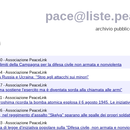
pace@liste.pea
archivio pubblic
i
40 - Associazione PeaceLink
 limiti della Campagna per la difesa civile non armata e nonviolenta
54 - Associazione PeaceLink
 Russia e Ucraina: “Stop agli attacchi sui minori”
17 - Associazione PeaceLink
ina sostiene l’esercito ma è diventata sorda alla chiamata alle armi”
11 - Associazione PeaceLink
roshima ricorda la bomba atomica esplosa il 6 agosto 1945. Le iniziative 
26 - Associazione PeaceLink
, nel reggimento d'assalto “Skelya” sparano alle spalle dei propri solda
03 - Associazione PeaceLink
a di legge d’iniziativa popolare sulla "Difesa civile, non armata e non