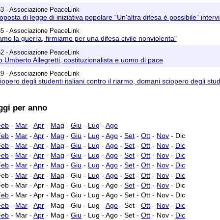
53 - Associazione PeaceLink
oposta di legge di iniziativa popolare “Un'altra difesa è possibile” inte
35 - Associazione PeaceLink
amo la guerra, firmiamo per una difesa civile nonviolenta"
52 - Associazione PeaceLink
o Umberto Allegretti, costituzionalista e uomo di pace
29 - Associazione PeaceLink
opero degli studenti italiani contro il riarmo, domani sciopero degli stud
ggi per anno
Feb
-
Mar
-
Apr
-
Mag
-
Giu
-
Lug
-
Ago
Feb
-
Mar
-
Apr
-
Mag
-
Giu
-
Lug
-
Ago
-
Set
-
Ott
-
Nov
- Dic
Feb
-
Mar
-
Apr
-
Mag
-
Giu
-
Lug
-
Ago
-
Set
-
Ott
-
Nov
-
Dic
Feb
-
Mar
-
Apr
-
Mag
-
Giu
-
Lug
-
Ago
-
Set
-
Ott
-
Nov
-
Dic
Feb
-
Mar
-
Apr
-
Mag
-
Giu
-
Lug
-
Ago
-
Set
-
Ott
-
Nov
-
Dic
Feb -
Mar
-
Apr
-
Mag
- Giu -
Lug
-
Ago
-
Set
-
Ott
-
Nov
-
Dic
Feb - Mar - Apr - Mag - Giu - Lug - Ago -
Set
-
Ott
-
Nov
- Dic
Feb
- Mar - Apr - Mag - Giu - Lug - Ago - Set - Ott - Nov - Dic
Feb
-
Mar
-
Apr
- Mag - Giu - Lug -
Ago
- Set -
Ott
-
Nov
-
Dic
Feb
- Mar -
Apr
- Mag -
Giu
- Lug - Ago - Set -
Ott
- Nov -
Dic