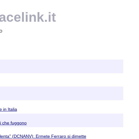
celink.it
o
in Italia
ti che fuggono
violenta" (DCNANV): Ermete Ferraro si dimette