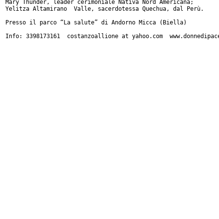
Mary Thunder, leader cerimoniale Nativa Nord Americana;

Yelitza Altamirano  Valle, sacerdotessa Quechua, dal Perù.

Presso il parco “La salute” di Andorno Micca (Biella)

Info: 3398173161  costanzoallione at yahoo.com  www.donnedipace