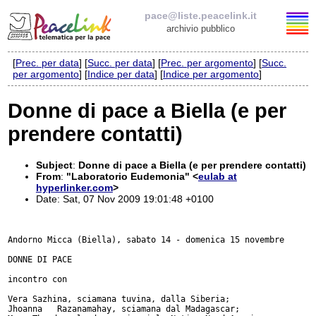
pace@liste.peacelink.it
archivio pubblico
[
Prec. per data
] [
Succ. per data
] [
Prec. per argomento
] [
Succ.
Elenco delle liste
per argomento
] [
Indice per data
] [
Indice per argomento
]
pace@liste.peacelink.it
Donne di pace a Biella (e per
prendere contatti)
Iscrizione / Cancellazione
Policy delle liste di PeaceLink
Subject
:
Donne di pace a Biella (e per prendere contatti)
From
:
"Laboratorio Eudemonia" <
eulab at
hyperlinker.com
>
Informativa sulla privacy
Date: Sat, 07 Nov 2009 19:01:48 +0100
Richieste di rimozione
Andorno Micca (Biella), sabato 14 - domenica 15 novembre

DONNE DI PACE

incontro con

Vera Sazhina, sciamana tuvina, dalla Siberia;

Jhoanna   Razanamahay, sciamana dal Madagascar;
