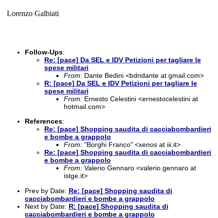
Lorenzo Galbiati
Follow-Ups
:
Re: [pace] Da SEL e IDV Petizioni per tagliare le
spese militari
From:
Dante Bedini <bdndante at gmail.com>
R: [pace] Da SEL e IDV Petizioni per tagliare le
spese militari
From:
Ernesto Celestini <ernestocelestini at
hotmail.com>
References
:
Re: [pace] Shopping saudita di cacciabombardieri
e bombe a grappolo
From:
"Borghi Franco" <xenos at iii.it>
Re: [pace] Shopping saudita di cacciabombardieri
e bombe a grappolo
From:
Valerio Gennaro <valerio.gennaro at
istge.it>
Prev by Date:
Re: [pace] Shopping saudita di
cacciabombardieri e bombe a grappolo
Next by Date:
R: [pace] Shopping saudita di
cacciabombardieri e bombe a grappolo