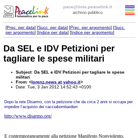
pace@liste.peacelink.it
archivio pubblico
[
Prec. per data
] [
Succ. per data
] [
Prec. per argomento
] [
Succ.
Elenco delle liste
per argomento
] [
Indice per data
] [
Indice per argomento
]
pace@liste.peacelink.it
Da SEL e IDV Petizioni per
tagliare le spese militari
Iscrizione / Cancellazione
Policy delle liste di PeaceLink
Subject
:
Da SEL e IDV Petizioni per tagliare le spese
militari
From
:
<
lorenz.news at yahoo.it
>
Informativa sulla privacy
Date: Tue, 3 Jan 2012 14:52:43 +0100
Richieste di rimozione
Dopo
la rete Disarmo
, con la petizione che da circa 2 anni si occupa per
impedire l’acquisto dei cacciabombardieri
http://www.disarmo.org/
E contemporaneamente alla petizione Manifesto Nonviolento,