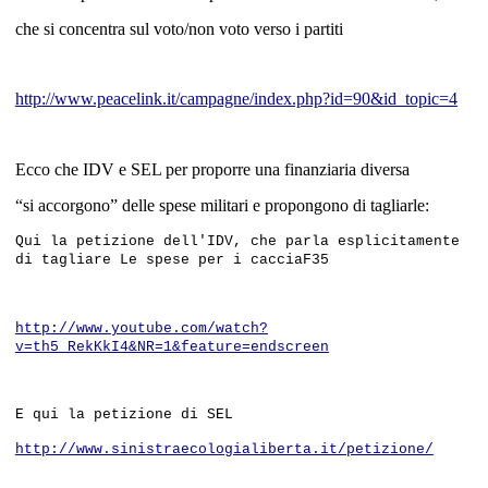
che si concentra sul voto/non voto verso i partiti
http://www.peacelink.it/campagne/index.php?id=90&id_topic=4
Ecco che IDV e SEL per proporre una finanziaria diversa
“si accorgono” delle spese militari e propongono di tagliarle:
Qui la petizione dell'IDV, che parla esplicitamente
di tagliare Le spese per i cacciaF35
http://www.youtube.com/watch?
v=th5_RekKkI4&NR=1&feature=endscreen
E qui la petizione di SEL
http://www.sinistraecologialiberta.it/petizione/