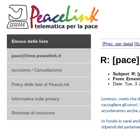
Elenco delle liste
[
Prec. per data
] [
Su
pace@liste.peacelink.it
R: [pace]
Iscrizione / Cancellazione
Subject
:
R: [
From
:
Ernest
Date: Tue, 3
Policy delle liste di PeaceLink
Informativa sulla privacy
Lorenzo, credo che de
raccogliere gli onori
accoderanno anche ad 
Richieste di rimozione
In fondo io sarei anc
stipendi dei parlame