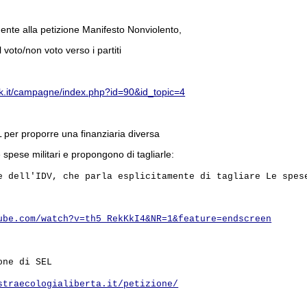
te alla petizione Manifesto Nonviolento,
 voto/non voto verso i partiti
nk.it/campagne/index.php?id=90&id_topic=4
per proporre una finanziaria diversa
 spese militari e propongono di tagliarle:
e dell'IDV, che parla esplicitamente di tagliare Le spes
ube.com/watch?v=th5_RekKkI4&NR=1&feature=endscreen
one di SEL
straecologialiberta.it/petizione/