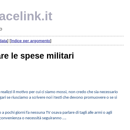
celink.it
o
 data
] [
Indice per argomento
]
re le spese militari
ealizzi il motivo per cui ci siamo mossi, non credo che sia necessario
gari se riusciamo a scrivere noi i testi che devono promuovere o se si
a pochi giorni fa nessuna TV osava parlare di tagli alle armi o agli
r convenienza o necessità seguiranno ….