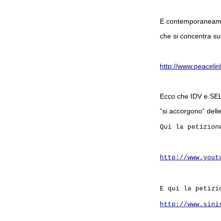
E contemporaneamen
che si concentra sul
http://www.peaceli
Ecco che IDV e SEL 
“si accorgono” delle
Qui la petizion
http://www.yout
E qui la petizi
http://www.sini