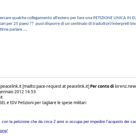
cercare qualche collegamento all’estero per fare una PETIZIONE UNICA IN E
itari per 25 paesi ?? puoi disporre di un centinaio di traduttori/interpreti 
rne parlare ….
peacelink.it [mailto:pace-request at peacelink.it]
Per conto di
lorenz.news
gennaio 2012 14.53
it
EL e IDV Petizioni per tagliare le spese militari
 con la petizione che da circa 2 anni si occupa per impedire l’acquisto dei c
org/