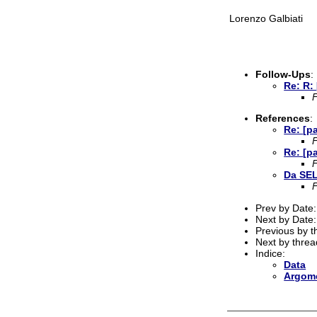
Lorenzo Galbiati
Follow-Ups
:
Re: R: 
References
:
Re: [p
Re: [p
Da SEL 
Prev by Date
Next by Date
Previous by 
Next by thre
Indice:
Data
Argom