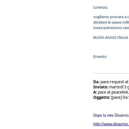
Lorenzo,
vogliamo provare a 
dividere le spese mil
mese potremmo senti
BUON ANNO ITALIA
Ernesto
Da:
pace-request at 
Inviato:
martedì 3 
A:
pace at peacelink.
Oggetto:
[pace] Da S
Dopo la rete Disarmo,
http://www.disarmo.