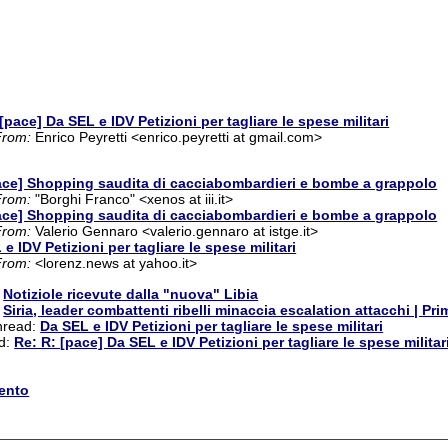
[pace] Da SEL e IDV Petizioni per tagliare le spese militari
From:
Enrico Peyretti <enrico.peyretti at gmail.com>
ace] Shopping saudita di cacciabombardieri e bombe a grappolo
From:
"Borghi Franco" <xenos at iii.it>
ace] Shopping saudita di cacciabombardieri e bombe a grappolo
From:
Valerio Gennaro <valerio.gennaro at istge.it>
e IDV Petizioni per tagliare le spese militari
From:
<lorenz.news at yahoo.it>
:
Notiziole ricevute dalla "nuova" Libia
:
Siria, leader combattenti ribelli minaccia escalation attacchi | Pr
thread:
Da SEL e IDV Petizioni per tagliare le spese militari
ad:
Re: R: [pace] Da SEL e IDV Petizioni per tagliare le spese militar
ento