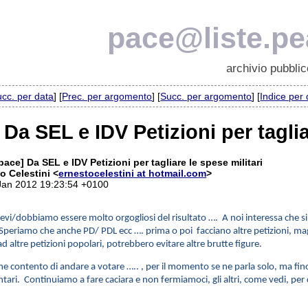
pace@liste.pea
archivio pubblic
cc. per data
] [
Prec. per argomento
] [
Succ. per argomento
] [
Indice per
 Da SEL e IDV Petizioni per taglia
pace] Da SEL e IDV Petizioni per tagliare le spese militari
o Celestini <
ernestocelestini at hotmail.com
>
 Jan 2012 19:23:54 +0100
vi/dobbiamo essere molto orgogliosi del risultato …. A noi interessa che si r
. Speriamo che anche PD/ PDL ecc …. prima o poi facciano altre petizioni, ma
altre petizioni popolari, potrebbero evitare altre brutte figure.
he contento di andare a votare ….. , per il momento se ne parla solo, ma fino 
ntari. Continuiamo a fare caciara e non fermiamoci, gli altri, come vedi, pe