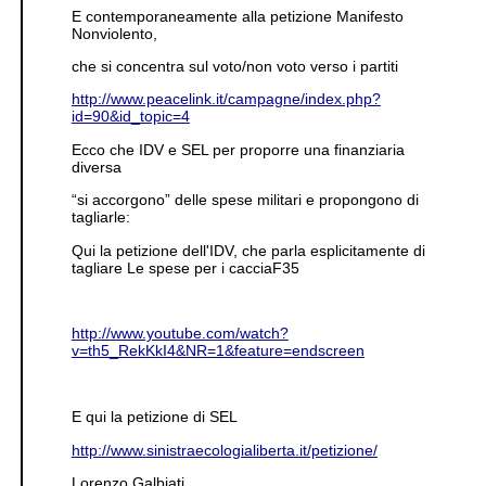
E contemporaneamente alla petizione Manifesto
Nonviolento,
che si concentra sul voto/non voto verso i partiti
http://www.peacelink.it/campagne/index.php?
id=90&id_topic=4
Ecco che IDV e SEL per proporre una finanziaria
diversa
“si accorgono” delle spese militari e propongono di
tagliarle:
Qui la petizione dell'IDV, che parla esplicitamente di
tagliare Le spese per i cacciaF35
http://www.youtube.com/watch?
v=th5_RekKkI4&NR=1&feature=endscreen
E qui la petizione di SEL
http://www.sinistraecologialiberta.it/petizione/
Lorenzo Galbiati