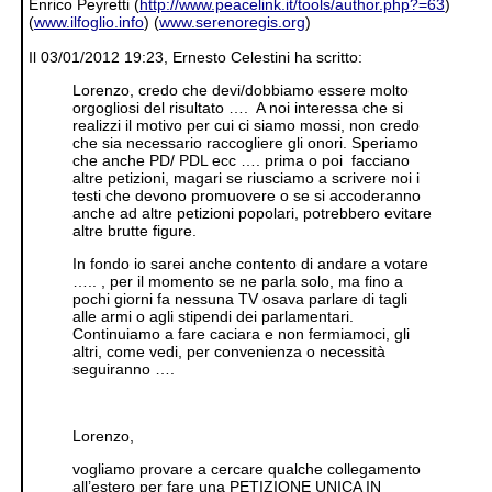
Enrico Peyretti (
http://www.peacelink.it/tools/author.php?=63
)
(
www.ilfoglio.info
) (
www.serenoregis.org
)
Il 03/01/2012 19:23, Ernesto Celestini ha scritto:
Lorenzo, credo che devi/dobbiamo essere molto
orgogliosi del risultato …. A noi interessa che si
realizzi il motivo per cui ci siamo mossi, non credo
che sia necessario raccogliere gli onori. Speriamo
che anche PD/ PDL ecc …. prima o poi facciano
altre petizioni, magari se riusciamo a scrivere noi i
testi che devono promuovere o se si accoderanno
anche ad altre petizioni popolari, potrebbero evitare
altre brutte figure.
In fondo io sarei anche contento di andare a votare
….. , per il momento se ne parla solo, ma fino a
pochi giorni fa nessuna TV osava parlare di tagli
alle armi o agli stipendi dei parlamentari.
Continuiamo a fare caciara e non fermiamoci, gli
altri, come vedi, per convenienza o necessità
seguiranno ….
Lorenzo,
vogliamo provare a cercare qualche collegamento
all’estero per fare una PETIZIONE UNICA IN