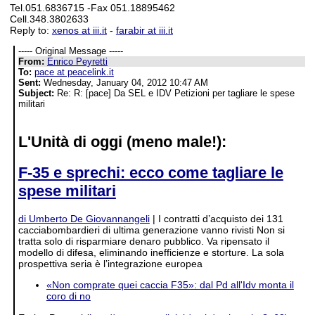
Tel.051.6836715 -Fax 051.18895462
Cell.348.3802633
Reply to:
xenos at iii.it
-
farabir at iii.it
----- Original Message -----
From:
Enrico Peyretti
To:
pace at peacelink.it
Sent:
Wednesday, January 04, 2012 10:47 AM
Subject:
Re: R: [pace] Da SEL e IDV Petizioni per tagliare le spese
militari
L'Unità di oggi (meno male!):
F-35 e sprechi: ecco come tagliare le
spese militari
di Umberto De Giovannangeli
| I contratti d’acquisto dei 131
cacciabombardieri di ultima generazione vanno rivisti Non si
tratta solo di risparmiare denaro pubblico. Va ripensato il
modello di difesa, eliminando inefficienze e storture. La sola
prospettiva seria è l’integrazione europea
«Non comprate quei caccia F35»: dal Pd all'Idv monta il
coro di no