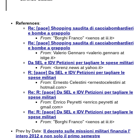
References
:
Re: [pace] Shopping saudita di cacciabombardieri
e bombe a grappolo
From:
"Borghi Franco" <xenos at iii.it>
Re: [pace] Shopping saudita di cacciabombardieri
e bombe a grappolo
From:
Valerio Gennaro <valerio.gennaro at
istge.it>
Da SEL e IDV Petizioni per tagliare le spese militari
From:
<lorenz.news at yahoo.it>
R: [pace] Da SEL e IDV Petizioni per tagliare le
spese militari
From:
Ernesto Celestini <ernestocelestini at
hotmail.com>
Re: R: [pace] Da SEL e IDV Petizioni per tagliare le
spese militari
From:
Enrico Peyretti <enrico.peyretti at
gmail.com>
Re: R: [pace] Da SEL e IDV Petizioni per tagliare le
spese militari
From:
"Borghi Franco" <xenos at iii.it>
Prev by Date:
Il decreto sulle missioni militari finanzia l'
intero 2012 e non solo il primo semestre