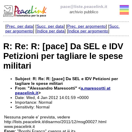
pace@liste.peacelink.it
archivio pubblico
[
Prec. per data
] [
Succ. per data
] [
Prec. per argomento
] [
Succ.
Elenco delle liste
per argomento
] [
Indice per data
] [
Indice per argomento
]
pace@liste.peacelink.it
R: Re: R: [pace] Da SEL e IDV
Petizioni per tagliare le spese
Iscrizione / Cancellazione
militari
Policy delle liste di PeaceLink
Subject
:
R: Re: R: [pace] Da SEL e IDV Petizioni per
Informativa sulla privacy
tagliare le spese militari
From
:
"Alessandro Marescotti" <
a.marescotti at
peacelink.it
>
Richieste di rimozione
Date: Wed, 4 Jan 2012 14:01:59 +0000
Importance: Normal
Sensitivity: Normal
Nessuna penale e' prevista, vedere
http://lists.peacelink.it/disarmo/2011/12/msg00027.html
www.peacelink.it
From:
"Borghi Franco" <xenos at iii.it>