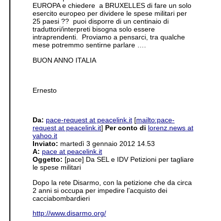
EUROPA e chiedere a BRUXELLES di fare un solo
esercito europeo per dividere le spese militari per
25 paesi ?? puoi disporre di un centinaio di
traduttori/interpreti bisogna solo essere
intraprendenti. Proviamo a pensarci, tra qualche
mese potremmo sentirne parlare ….
BUON ANNO ITALIA
Ernesto
Da:
pace-request at peacelink.it
[
mailto:pace-
request at peacelink.it
]
Per conto di
lorenz.news at
yahoo.it
Inviato:
martedì 3 gennaio 2012 14.53
A:
pace at peacelink.it
Oggetto:
[pace] Da SEL e IDV Petizioni per tagliare
le spese militari
Dopo la rete Disarmo, con la petizione che da circa
2 anni si occupa per impedire l’acquisto dei
cacciabombardieri
http://www.disarmo.org/