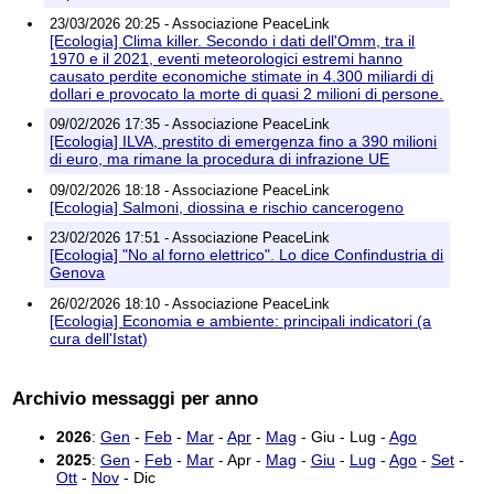
23/03/2026 20:25 - Associazione PeaceLink
[Ecologia] Clima killer. Secondo i dati dell'Omm, tra il
1970 e il 2021, eventi meteorologici estremi hanno
causato perdite economiche stimate in 4.300 miliardi di
dollari e provocato la morte di quasi 2 milioni di persone.
09/02/2026 17:35 - Associazione PeaceLink
[Ecologia] ILVA, prestito di emergenza fino a 390 milioni
di euro, ma rimane la procedura di infrazione UE
09/02/2026 18:18 - Associazione PeaceLink
[Ecologia] Salmoni, diossina e rischio cancerogeno
23/02/2026 17:51 - Associazione PeaceLink
[Ecologia] "No al forno elettrico". Lo dice Confindustria di
Genova
26/02/2026 18:10 - Associazione PeaceLink
[Ecologia] Economia e ambiente: principali indicatori (a
cura dell'Istat)
Archivio messaggi per anno
2026
:
Gen
-
Feb
-
Mar
-
Apr
-
Mag
- Giu - Lug -
Ago
2025
:
Gen
-
Feb
-
Mar
- Apr -
Mag
-
Giu
-
Lug
-
Ago
-
Set
-
Ott
-
Nov
- Dic