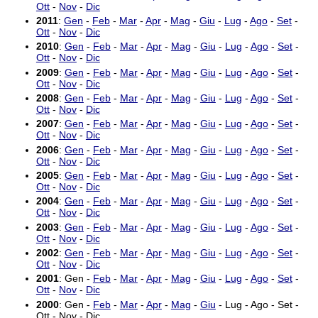
Ott
-
Nov
-
Dic
2011
:
Gen
-
Feb
-
Mar
-
Apr
-
Mag
-
Giu
-
Lug
-
Ago
-
Set
-
Ott
-
Nov
-
Dic
2010
:
Gen
-
Feb
-
Mar
-
Apr
-
Mag
-
Giu
-
Lug
-
Ago
-
Set
-
Ott
-
Nov
-
Dic
2009
:
Gen
-
Feb
-
Mar
-
Apr
-
Mag
-
Giu
-
Lug
-
Ago
-
Set
-
Ott
-
Nov
-
Dic
2008
:
Gen
-
Feb
-
Mar
-
Apr
-
Mag
-
Giu
-
Lug
-
Ago
-
Set
-
Ott
-
Nov
-
Dic
2007
:
Gen
-
Feb
-
Mar
-
Apr
-
Mag
-
Giu
-
Lug
-
Ago
-
Set
-
Ott
-
Nov
-
Dic
2006
:
Gen
-
Feb
-
Mar
-
Apr
-
Mag
-
Giu
-
Lug
-
Ago
-
Set
-
Ott
-
Nov
-
Dic
2005
:
Gen
-
Feb
-
Mar
-
Apr
-
Mag
-
Giu
-
Lug
-
Ago
-
Set
-
Ott
-
Nov
-
Dic
2004
:
Gen
-
Feb
-
Mar
-
Apr
-
Mag
-
Giu
-
Lug
-
Ago
-
Set
-
Ott
-
Nov
-
Dic
2003
:
Gen
-
Feb
-
Mar
-
Apr
-
Mag
-
Giu
-
Lug
-
Ago
-
Set
-
Ott
-
Nov
-
Dic
2002
:
Gen
-
Feb
-
Mar
-
Apr
-
Mag
-
Giu
-
Lug
-
Ago
-
Set
-
Ott
-
Nov
-
Dic
2001
: Gen -
Feb
-
Mar
-
Apr
-
Mag
-
Giu
-
Lug
-
Ago
-
Set
-
Ott
-
Nov
-
Dic
2000
: Gen -
Feb
-
Mar
-
Apr
-
Mag
-
Giu
- Lug - Ago - Set -
Ott - Nov - Dic