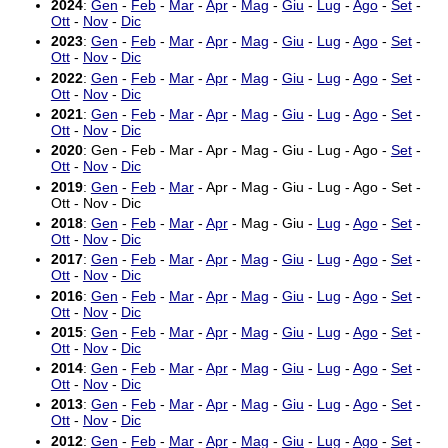
2024
:
Gen
-
Feb
-
Mar
-
Apr
-
Mag
-
Giu
-
Lug
-
Ago
-
Set
-
Ott
-
Nov
-
Dic
2023
:
Gen
-
Feb
-
Mar
-
Apr
-
Mag
-
Giu
-
Lug
-
Ago
-
Set
-
Ott
-
Nov
-
Dic
2022
:
Gen
-
Feb
-
Mar
-
Apr
-
Mag
-
Giu
-
Lug
-
Ago
-
Set
-
Ott
-
Nov
-
Dic
2021
:
Gen
-
Feb
-
Mar
-
Apr
-
Mag
-
Giu
-
Lug
-
Ago
-
Set
-
Ott
-
Nov
-
Dic
2020
: Gen - Feb - Mar - Apr - Mag - Giu - Lug - Ago -
Set
-
Ott
-
Nov
-
Dic
2019
:
Gen
-
Feb
-
Mar
- Apr - Mag - Giu - Lug - Ago - Set -
Ott - Nov - Dic
2018
:
Gen
-
Feb
-
Mar
-
Apr
- Mag - Giu -
Lug
-
Ago
-
Set
-
Ott
-
Nov
-
Dic
2017
:
Gen
-
Feb
-
Mar
-
Apr
-
Mag
-
Giu
-
Lug
-
Ago
-
Set
-
Ott
-
Nov
-
Dic
2016
:
Gen
-
Feb
-
Mar
-
Apr
-
Mag
-
Giu
-
Lug
-
Ago
-
Set
-
Ott
-
Nov
-
Dic
2015
:
Gen
-
Feb
-
Mar
-
Apr
-
Mag
-
Giu
-
Lug
-
Ago
-
Set
-
Ott
-
Nov
-
Dic
2014
:
Gen
-
Feb
-
Mar
-
Apr
-
Mag
-
Giu
-
Lug
-
Ago
-
Set
-
Ott
-
Nov
-
Dic
2013
:
Gen
-
Feb
-
Mar
-
Apr
-
Mag
-
Giu
-
Lug
-
Ago
-
Set
-
Ott
-
Nov
-
Dic
2012
:
Gen
-
Feb
-
Mar
-
Apr
-
Mag
-
Giu
-
Lug
-
Ago
-
Set
-