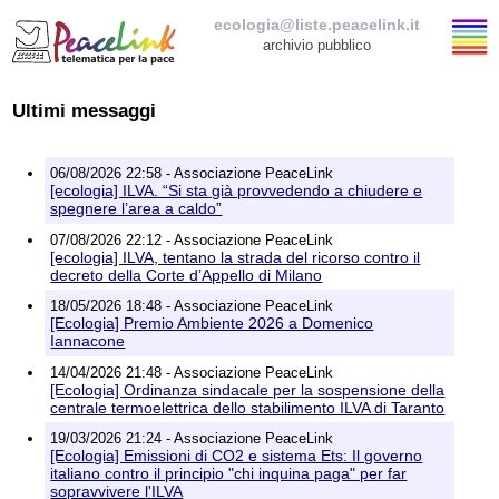
ecologia@liste.peacelink.it
archivio pubblico
Elenco delle liste
Ultimi messaggi
ecologia@liste.peacelink.it
06/08/2026 22:58 - Associazione PeaceLink
[ecologia] ILVA. “Si sta già provvedendo a chiudere e
spegnere l’area a caldo”
Iscrizione / Cancellazione
07/08/2026 22:12 - Associazione PeaceLink
[ecologia] ILVA, tentano la strada del ricorso contro il
Policy delle liste di PeaceLink
decreto della Corte d’Appello di Milano
18/05/2026 18:48 - Associazione PeaceLink
Informativa sulla privacy
[Ecologia] Premio Ambiente 2026 a Domenico
Iannacone
Richieste di rimozione
14/04/2026 21:48 - Associazione PeaceLink
[Ecologia] Ordinanza sindacale per la sospensione della
centrale termoelettrica dello stabilimento ILVA di Taranto
19/03/2026 21:24 - Associazione PeaceLink
[Ecologia] Emissioni di CO2 e sistema Ets: Il governo
italiano contro il principio "chi inquina paga" per far
sopravvivere l'ILVA